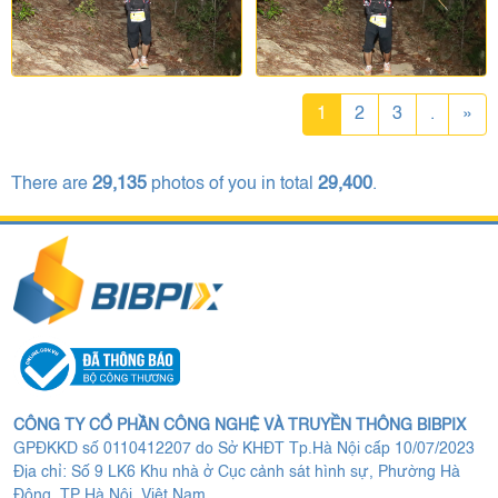
1
2
3
.
»
There are
29,135
photos of you in total
29,400
.
CÔNG TY CỔ PHẦN CÔNG NGHỆ VÀ TRUYỀN THÔNG BIBPIX
GPĐKKD số 0110412207 do Sở KHĐT Tp.Hà Nội cấp 10/07/2023
Địa chỉ: Số 9 LK6 Khu nhà ở Cục cảnh sát hình sự, Phường Hà
Đông, TP Hà Nội, Việt Nam