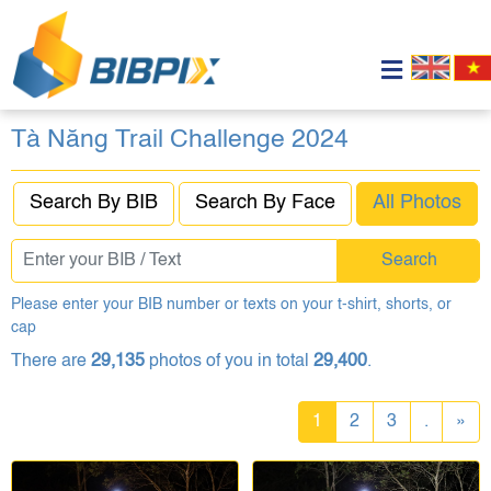
Tà Năng Trail Challenge 2024
Search By BIB
Search By Face
All Photos
Search
Please enter your BIB number or texts on your t-shirt, shorts, or
cap
There are
29,135
photos of you in total
29,400
.
1
2
3
.
»