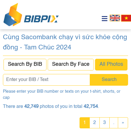
Cùng Sacombank chạy vì sức khỏe cộng
đồng - Tam Chúc 2024
Search By BIB
Search By Face
All Photos
Search
Please enter your BIB number or texts on your t-shirt, shorts, or
cap
There are
42,749
photos of you in total
42,754
.
1
2
3
.
»