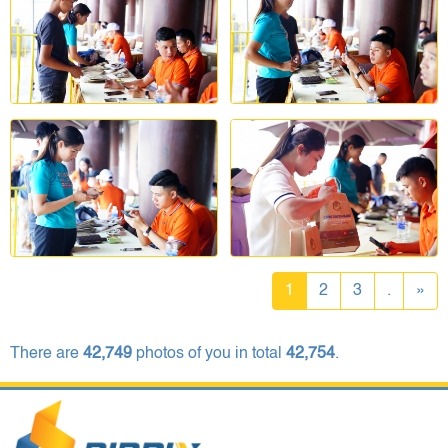
1
2
3
.
»
There are
42,749
photos of you in total
42,754
.