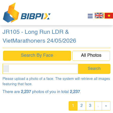
JR105 - Long Run LDR &
VietMarathoners 24/05/2026
Search By Face
All Photos
Search
Please upload a photo of a face. The system will retrieve all images
featuring that face.
There are
2,237
photos of you in total
2,237
.
1
2
3
.
»