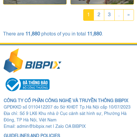
1
2
3
.
»
There are
11,880
photos of you in total
11,880
.
CÔNG TY CỔ PHẦN CÔNG NGHỆ VÀ TRUYỀN THÔNG BIBPIX
GPĐKKD số 0110412207 do Sở KHĐT Tp.Hà Nội cấp 10/07/2023
Địa chỉ: Số 9 LK6 Khu nhà ở Cục cảnh sát hình sự, Phường Hà
Đông, TP Hà Nội, Việt Nam
Email:
admin@bibpix.net
|
Zalo OA BIBPIX
GUIDELINES AND POLICIES