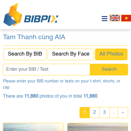
Tam Thanh cùng AIA
Search By BIB
Search By Face
All Photos
Search
Please enter your BIB number or texts on your t-shirt, shorts, or
cap
There are
11,880
photos of you in total
11,880
.
1
2
3
.
»