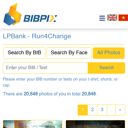
LPBank - Run4Change
Search By BIB
Search By Face
All Photos
Search
Please enter your BIB number or texts on your t-shirt, shorts, or
cap
There are
20,848
photos of you in total
20,848
.
1
2
3
.
»