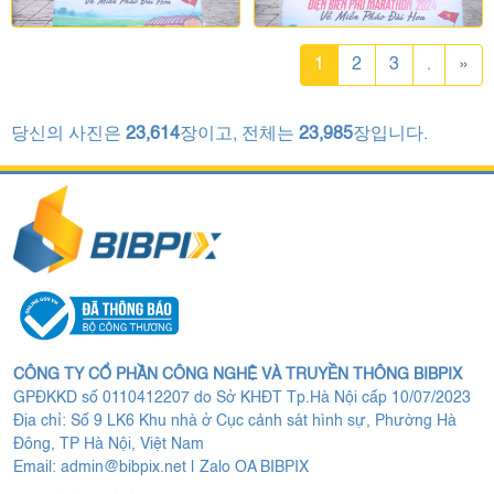
1
2
3
.
»
당신의 사진은
23,614
장이고, 전체는
23,985
장입니다.
CÔNG TY CỔ PHẦN CÔNG NGHỆ VÀ TRUYỀN THÔNG BIBPIX
GPĐKKD số 0110412207 do Sở KHĐT Tp.Hà Nội cấp 10/07/2023
Địa chỉ: Số 9 LK6 Khu nhà ở Cục cảnh sát hình sự, Phường Hà
Đông, TP Hà Nội, Việt Nam
Email:
admin@bibpix.net
|
Zalo OA BIBPIX