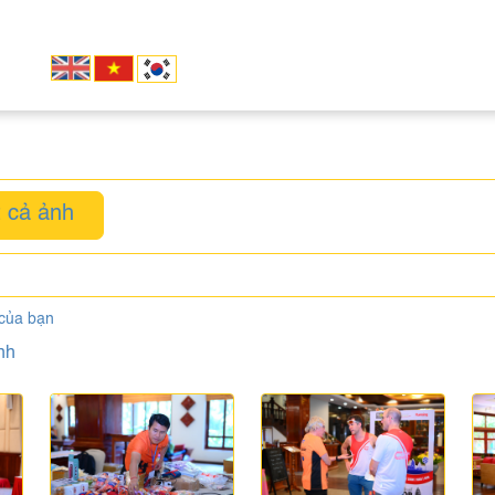
 cả ảnh
 của bạn
nh