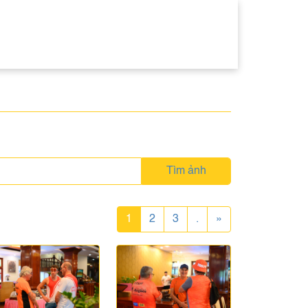
Tìm ảnh
1
2
3
.
»