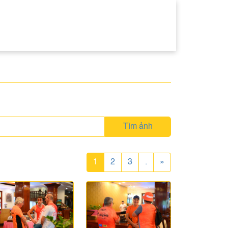
Tìm ảnh
1
2
3
.
»