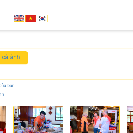
 cả ảnh
 của bạn
nh