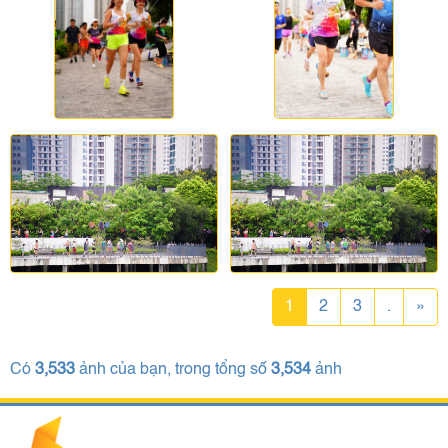
1
2
3
.
»
Có
3,533
ảnh của bạn, trong tổng số
3,534
ảnh