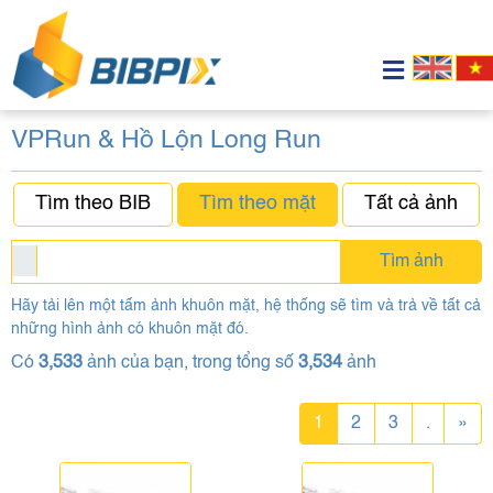
VPRun & Hồ Lộn Long Run
Tìm theo BIB
Tìm theo mặt
Tất cả ảnh
Tìm ảnh
Hãy tải lên một tấm ảnh khuôn mặt, hệ thống sẽ tìm và trả về tất cả
những hình ảnh có khuôn mặt đó.
Có
3,533
ảnh của bạn, trong tổng số
3,534
ảnh
1
2
3
.
»