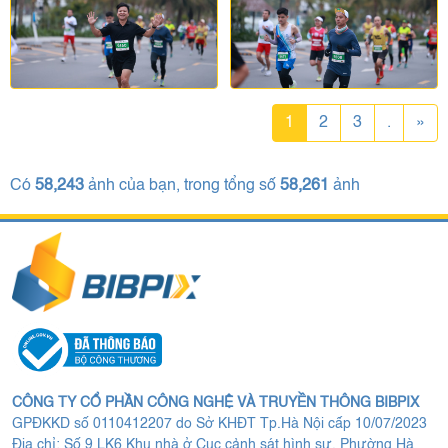
1
2
3
.
»
Có
58,243
ảnh của bạn, trong tổng số
58,261
ảnh
CÔNG TY CỔ PHẦN CÔNG NGHỆ VÀ TRUYỀN THÔNG BIBPIX
GPĐKKD số 0110412207 do Sở KHĐT Tp.Hà Nội cấp 10/07/2023
Địa chỉ: Số 9 LK6 Khu nhà ở Cục cảnh sát hình sự, Phường Hà