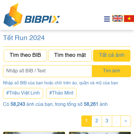
Tết Run 2024
Tìm theo BIB
Tìm theo mặt
Tất cả ảnh
Tìm ảnh
Nhập số BIB của bạn hoặc chữ trên áo, quần và mũ của bạn
#Triệu Việt Linh
#Thảo Mint
Có
58,243
ảnh của bạn, trong tổng số
58,261
ảnh
1
2
3
.
»