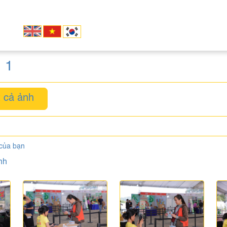
 1
 cả ảnh
 của bạn
nh