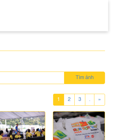
Tìm ảnh
1
2
3
.
»