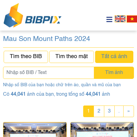
Mau Son Mount Paths 2024
Tìm theo BIB
Tìm theo mặt
Tất cả ảnh
Tìm ảnh
Nhập số BIB của bạn hoặc chữ trên áo, quần và mũ của bạn
Có
44,041
ảnh của bạn, trong tổng số
44,041
ảnh
1
2
3
.
»