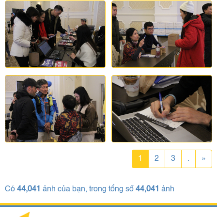
1
2
3
.
»
Có
44,041
ảnh của bạn, trong tổng số
44,041
ảnh