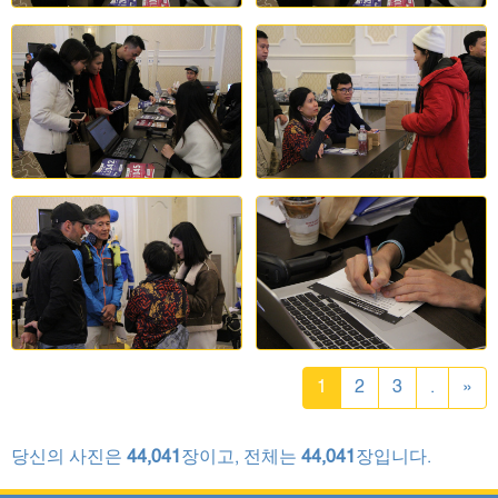
1
2
3
.
»
당신의 사진은
44,041
장이고, 전체는
44,041
장입니다.