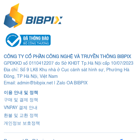
CÔNG TY CỔ PHẦN CÔNG NGHỆ VÀ TRUYỀN THÔNG BIBPIX
GPĐKKD số 0110412207 do Sở KHĐT Tp.Hà Nội cấp 10/07/2023
Địa chỉ: Số 9 LK6 Khu nhà ở Cục cảnh sát hình sự, Phường Hà
Đông, TP Hà Nội, Việt Nam
Email:
admin@bibpix.net
|
Zalo OA BIBPIX
이용 안내 및 정책
구매 및 결제 정책
VNPAY 결제 안내
환불 및 교환 정책
개인정보 보호정책