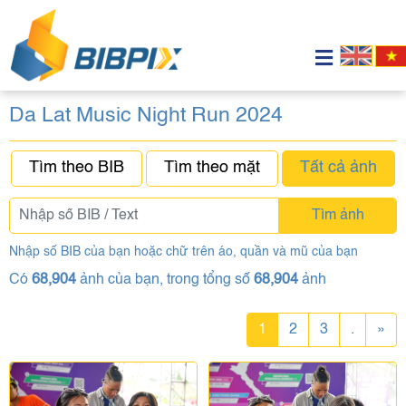
Da Lat Music Night Run 2024
Tìm theo BIB
Tìm theo mặt
Tất cả ảnh
Tìm ảnh
Nhập số BIB của bạn hoặc chữ trên áo, quần và mũ của bạn
Có
68,904
ảnh của bạn, trong tổng số
68,904
ảnh
1
2
3
.
»