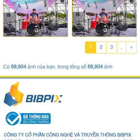
1
2
3
.
»
Có
68,904
ảnh của bạn, trong tổng số
68,904
ảnh
CÔNG TY CỔ PHẦN CÔNG NGHỆ VÀ TRUYỀN THÔNG BIBPIX