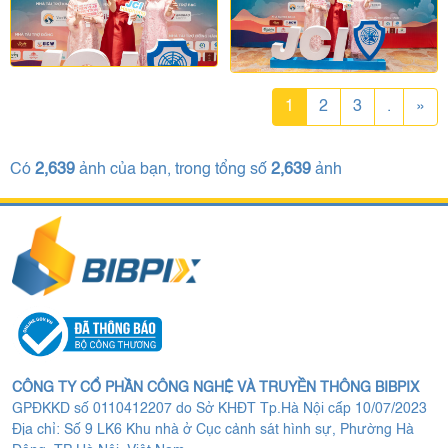
1
2
3
.
»
Có
2,639
ảnh của bạn, trong tổng số
2,639
ảnh
CÔNG TY CỔ PHẦN CÔNG NGHỆ VÀ TRUYỀN THÔNG BIBPIX
GPĐKKD số 0110412207 do Sở KHĐT Tp.Hà Nội cấp 10/07/2023
Địa chỉ: Số 9 LK6 Khu nhà ở Cục cảnh sát hình sự, Phường Hà