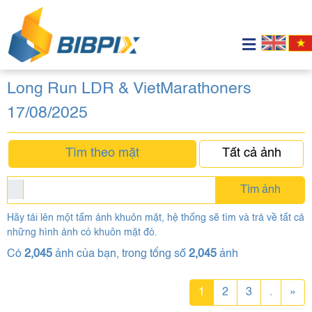
Long Run LDR & VietMarathoners
17/08/2025
Tìm theo mặt
Tất cả ảnh
Tìm ảnh
Hãy tải lên một tấm ảnh khuôn mặt, hệ thống sẽ tìm và trả về tất cả
những hình ảnh có khuôn mặt đó.
Có
2,045
ảnh của bạn, trong tổng số
2,045
ảnh
1
2
3
.
»