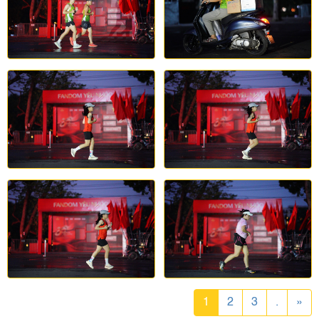
1
2
3
.
»