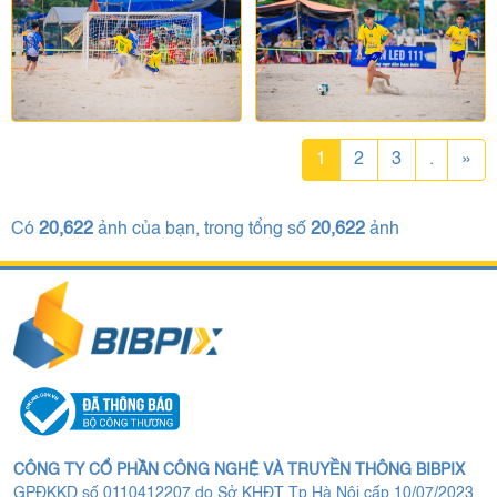
1
2
3
.
»
Có
20,622
ảnh của bạn, trong tổng số
20,622
ảnh
CÔNG TY CỔ PHẦN CÔNG NGHỆ VÀ TRUYỀN THÔNG BIBPIX
GPĐKKD số 0110412207 do Sở KHĐT Tp.Hà Nội cấp 10/07/2023