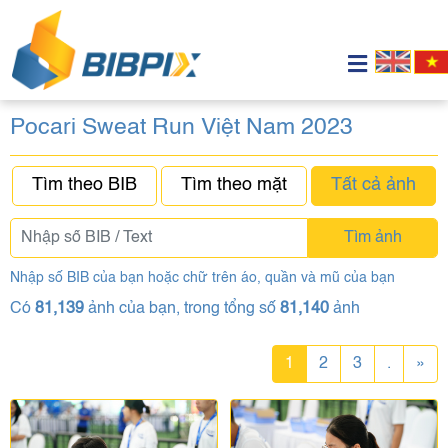
Pocari Sweat Run Việt Nam 2023
Tìm theo BIB
Tìm theo mặt
Tất cả ảnh
Tìm ảnh
Nhập số BIB của bạn hoặc chữ trên áo, quần và mũ của bạn
Có
81,139
ảnh của bạn, trong tổng số
81,140
ảnh
1
2
3
.
»