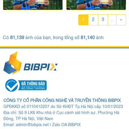
1
2
3
.
»
Có
81,139
ảnh của bạn, trong tổng số
81,140
ảnh
CÔNG TY CỔ PHẦN CÔNG NGHỆ VÀ TRUYỀN THÔNG BIBPIX
GPĐKKD số 0110412207 do Sở KHĐT Tp.Hà Nội cấp 10/07/2023
Địa chỉ: Số 9 LK6 Khu nhà ở Cục cảnh sát hình sự, Phường Hà
Đông, TP Hà Nội, Việt Nam
Email:
admin@bibpix.net
|
Zalo OA BIBPIX