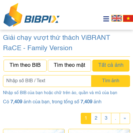
Giải chạy vượt thử thách ViBRANT
RaCE - Family Version
Tìm theo BIB
Tìm theo mặt
Tất cả ảnh
Tìm ảnh
Nhập số BIB của bạn hoặc chữ trên áo, quần và mũ của bạn
Có
7,409
ảnh của bạn, trong tổng số
7,409
ảnh
1
2
3
.
»