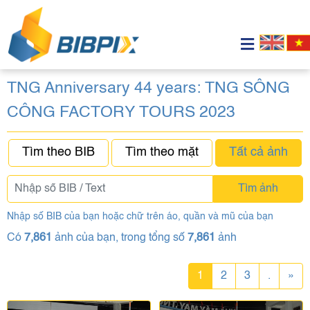
TNG Anniversary 44 years: TNG SÔNG
CÔNG FACTORY TOURS 2023
Tìm theo BIB
Tìm theo mặt
Tất cả ảnh
Tìm ảnh
Nhập số BIB của bạn hoặc chữ trên áo, quần và mũ của bạn
Có
7,861
ảnh của bạn, trong tổng số
7,861
ảnh
1
2
3
.
»