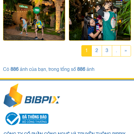
1
2
3
.
»
Có
886
ảnh của bạn, trong tổng số
886
ảnh