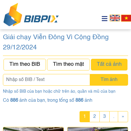
Giải chạy Viễn Đông Vì Cộng Đồng
29/12/2024
Tìm theo BIB
Tìm theo mặt
Tất cả ảnh
Tìm ảnh
Nhập số BIB của bạn hoặc chữ trên áo, quần và mũ của bạn
Có
886
ảnh của bạn, trong tổng số
886
ảnh
1
2
3
.
»