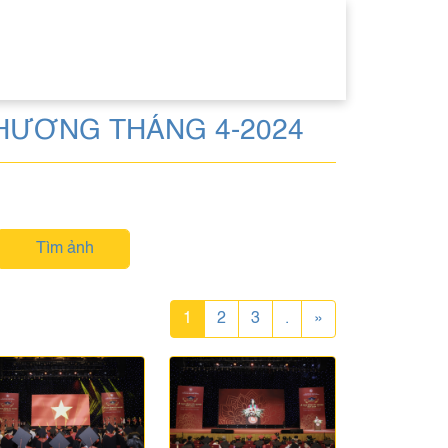
HƯƠNG THÁNG 4-2024
Tìm ảnh
1
2
3
.
»