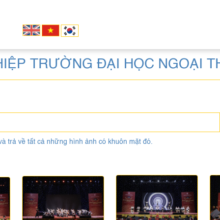
HIỆP TRƯỜNG ĐẠI HỌC NGOẠI T
và trả về tất cả những hình ảnh có khuôn mặt đó.