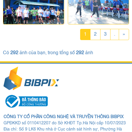
1
2
3
.
»
Có
292
ảnh của bạn, trong tổng số
292
ảnh
CÔNG TY CỔ PHẦN CÔNG NGHỆ VÀ TRUYỀN THÔNG BIBPIX
GPĐKKD số 0110412207 do Sở KHĐT Tp.Hà Nội cấp 10/07/2023
Địa chỉ: Số 9 LK6 Khu nhà ở Cục cảnh sát hình sự, Phường Hà