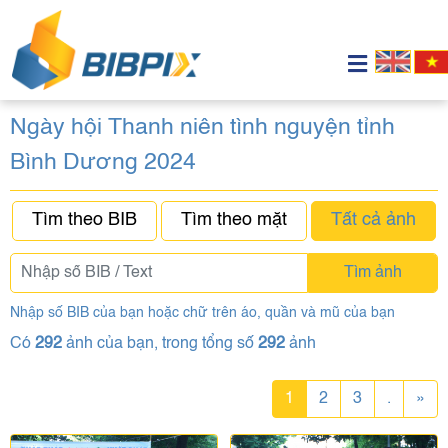
Ngày hội Thanh niên tình nguyện tỉnh
Bình Dương 2024
Tìm theo BIB
Tìm theo mặt
Tất cả ảnh
Tìm ảnh
Nhập số BIB của bạn hoặc chữ trên áo, quần và mũ của bạn
Có
292
ảnh của bạn, trong tổng số
292
ảnh
1
2
3
.
»