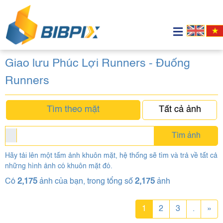
Giao lưu Phúc Lợi Runners - Đuống
Runners
Tìm theo mặt
Tất cả ảnh
Tìm ảnh
Hãy tải lên một tấm ảnh khuôn mặt, hệ thống sẽ tìm và trả về tất cả
những hình ảnh có khuôn mặt đó.
Có
2,175
ảnh của bạn, trong tổng số
2,175
ảnh
1
2
3
.
»