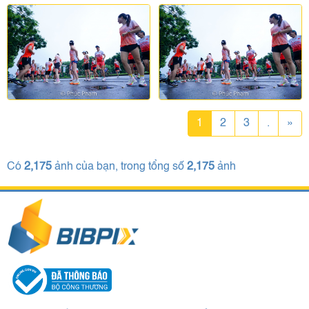
1
2
3
.
»
Có
2,175
ảnh của bạn, trong tổng số
2,175
ảnh