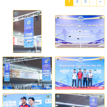
1
2
3
.
»