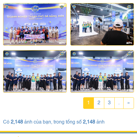
1
2
3
.
»
Có
2,148
ảnh của bạn, trong tổng số
2,148
ảnh