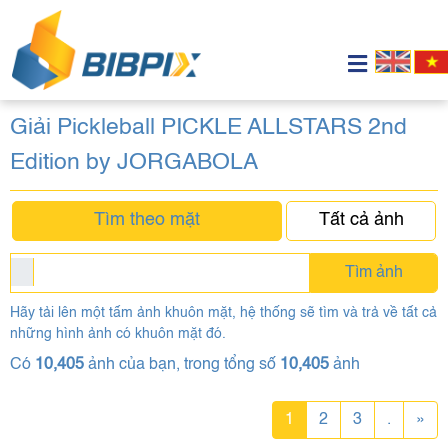
Giải Pickleball PICKLE ALLSTARS 2nd
Edition by JORGABOLA
Tìm theo mặt
Tất cả ảnh
Tìm ảnh
Hãy tải lên một tấm ảnh khuôn mặt, hệ thống sẽ tìm và trả về tất cả
những hình ảnh có khuôn mặt đó.
Có
10,405
ảnh của bạn, trong tổng số
10,405
ảnh
1
2
3
.
»