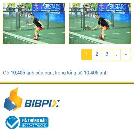
1
2
3
.
»
Có
10,405
ảnh của bạn, trong tổng số
10,405
ảnh