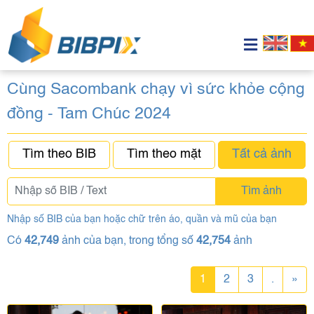
Cùng Sacombank chạy vì sức khỏe cộng
đồng - Tam Chúc 2024
Tìm theo BIB
Tìm theo mặt
Tất cả ảnh
Tìm ảnh
Nhập số BIB của bạn hoặc chữ trên áo, quần và mũ của bạn
Có
42,749
ảnh của bạn, trong tổng số
42,754
ảnh
1
2
3
.
»