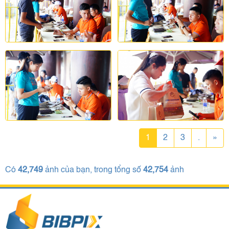
1
2
3
.
»
Có
42,749
ảnh của bạn, trong tổng số
42,754
ảnh