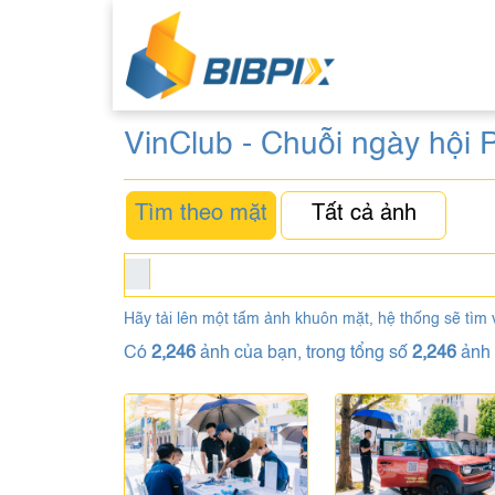
VinClub - Chuỗi ngày hội P
Tìm theo mặt
Tất cả ảnh
Hãy tải lên một tấm ảnh khuôn mặt, hệ thống sẽ tìm 
Có
2,246
ảnh của bạn, trong tổng số
2,246
ảnh