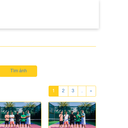
Tìm ảnh
1
2
3
.
»