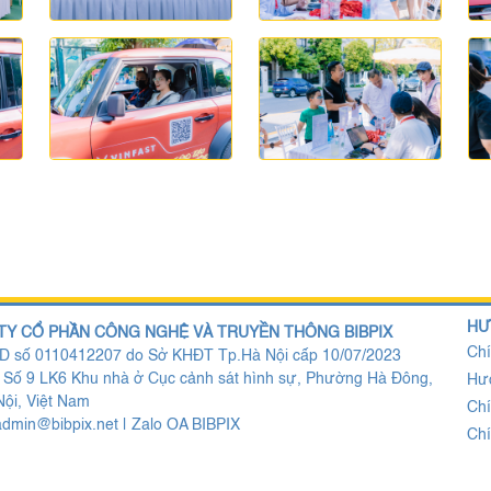
HƯ
TY CỔ PHẦN CÔNG NGHỆ VÀ TRUYỀN THÔNG BIBPIX
Chí
 số 0110412207 do Sở KHĐT Tp.Hà Nội cấp 10/07/2023
: Số 9 LK6 Khu nhà ở Cục cảnh sát hình sự, Phường Hà Đông,
Hư
ội, Việt Nam
Chí
admin@bibpix.net
|
Zalo OA BIBPIX
Chí