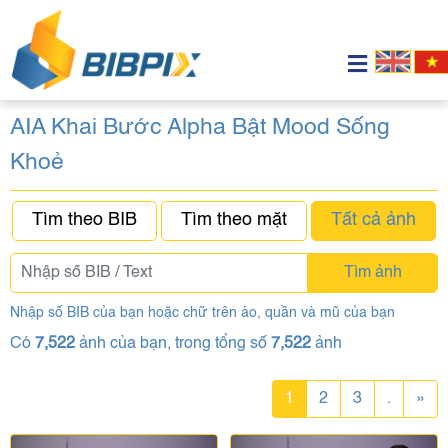
AIA Khai Bước Alpha Bật Mood Sống
Khoẻ
Tìm theo BIB
Tìm theo mặt
Tất cả ảnh
Tìm ảnh
Nhập số BIB của bạn hoặc chữ trên áo, quần và mũ của bạn
Có
7,522
ảnh của bạn, trong tổng số
7,522
ảnh
1
2
3
.
»