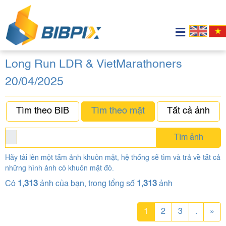
Long Run LDR & VietMarathoners
20/04/2025
Tìm theo BIB
Tìm theo mặt
Tất cả ảnh
Tìm ảnh
Hãy tải lên một tấm ảnh khuôn mặt, hệ thống sẽ tìm và trả về tất cả
những hình ảnh có khuôn mặt đó.
Có
1,313
ảnh của bạn, trong tổng số
1,313
ảnh
1
2
3
.
»