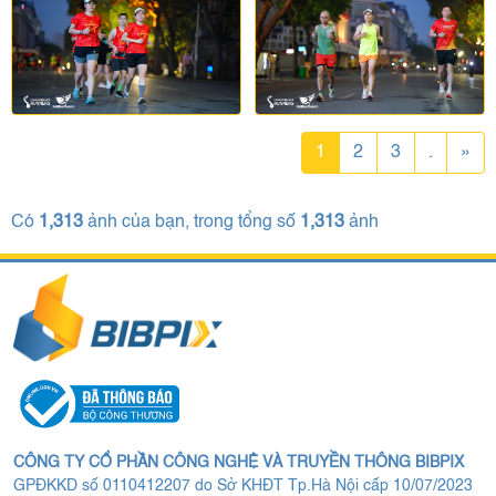
1
2
3
.
»
Có
1,313
ảnh của bạn, trong tổng số
1,313
ảnh
CÔNG TY CỔ PHẦN CÔNG NGHỆ VÀ TRUYỀN THÔNG BIBPIX
GPĐKKD số 0110412207 do Sở KHĐT Tp.Hà Nội cấp 10/07/2023