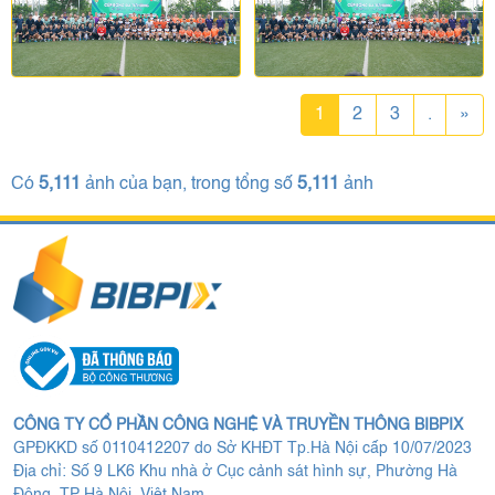
1
2
3
.
»
Có
5,111
ảnh của bạn, trong tổng số
5,111
ảnh
CÔNG TY CỔ PHẦN CÔNG NGHỆ VÀ TRUYỀN THÔNG BIBPIX
GPĐKKD số 0110412207 do Sở KHĐT Tp.Hà Nội cấp 10/07/2023
Địa chỉ: Số 9 LK6 Khu nhà ở Cục cảnh sát hình sự, Phường Hà