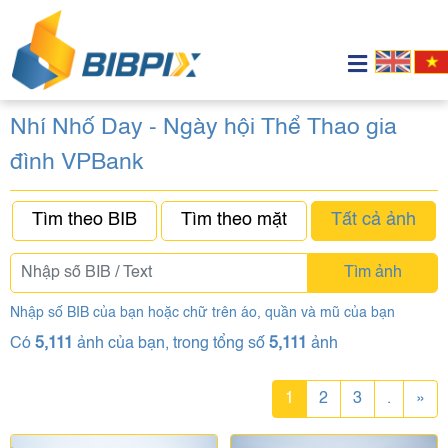
Nhí Nhố Day - Ngày hội Thể Thao gia
đình VPBank
Tìm theo BIB
Tìm theo mặt
Tất cả ảnh
Tìm ảnh
Nhập số BIB của bạn hoặc chữ trên áo, quần và mũ của bạn
Có
5,111
ảnh của bạn, trong tổng số
5,111
ảnh
1
2
3
.
»