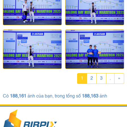
1
2
3
.
»
Có
188,161
ảnh của bạn, trong tổng số
188,163
ảnh