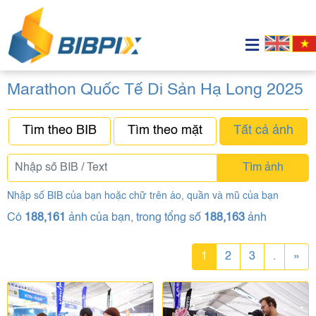
Marathon Quốc Tế Di Sản Hạ Long 2025
Tìm theo BIB
Tìm theo mặt
Tất cả ảnh
Tìm ảnh
Nhập số BIB của bạn hoặc chữ trên áo, quần và mũ của bạn
Có
188,161
ảnh của bạn, trong tổng số
188,163
ảnh
1
2
3
.
»