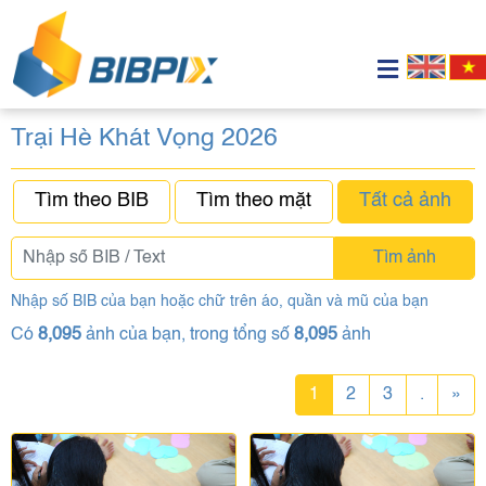
Trại Hè Khát Vọng 2026
Tìm theo BIB
Tìm theo mặt
Tất cả ảnh
Tìm ảnh
Nhập số BIB của bạn hoặc chữ trên áo, quần và mũ của bạn
Có
8,095
ảnh của bạn, trong tổng số
8,095
ảnh
1
2
3
.
»