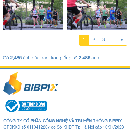
1
2
3
.
»
Có
2,486
ảnh của bạn, trong tổng số
2,486
ảnh
CÔNG TY CỔ PHẦN CÔNG NGHỆ VÀ TRUYỀN THÔNG BIBPIX
GPĐKKD số 0110412207 do Sở KHĐT Tp.Hà Nội cấp 10/07/2023