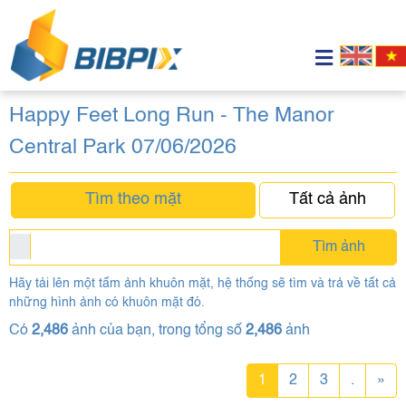
Happy Feet Long Run - The Manor
Central Park 07/06/2026
Tìm theo mặt
Tất cả ảnh
Tìm ảnh
Hãy tải lên một tấm ảnh khuôn mặt, hệ thống sẽ tìm và trả về tất cả
những hình ảnh có khuôn mặt đó.
Có
2,486
ảnh của bạn, trong tổng số
2,486
ảnh
1
2
3
.
»