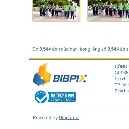
Có
3,544
ảnh của bạn, trong tổng số
3,544
ảnh
CÔNG 
GPĐKKD
Địa chỉ
TP Hà N
Email:
Powered By
Bibpix.net