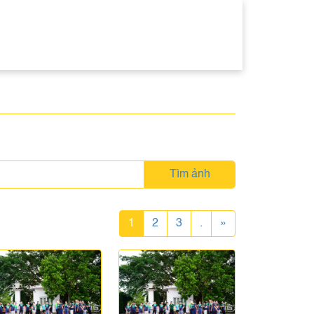
Tìm ảnh
1
2
3
.
»