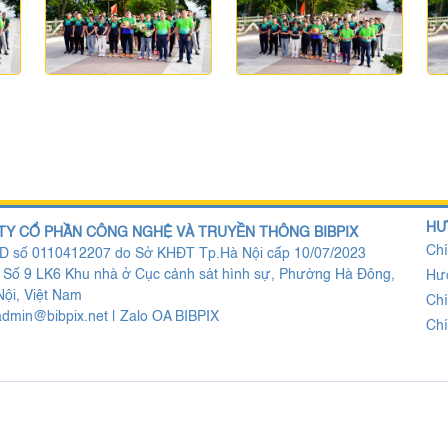
HƯ
TY CỔ PHẦN CÔNG NGHỆ VÀ TRUYỀN THÔNG BIBPIX
Chí
 số 0110412207 do Sở KHĐT Tp.Hà Nội cấp 10/07/2023
: Số 9 LK6 Khu nhà ở Cục cảnh sát hình sự, Phường Hà Đông,
Hư
ội, Việt Nam
Chí
admin@bibpix.net
|
Zalo OA BIBPIX
Chí