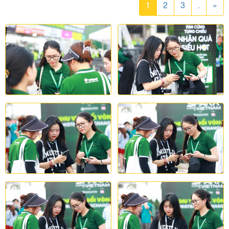
1
2
3
.
»