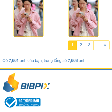
1
2
3
.
»
Có
7,661
ảnh của bạn, trong tổng số
7,663
ảnh