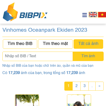
Vinhomes Oceanpark Ekiden 2023
Tìm theo BIB
Tìm theo mặt
Tất cả ảnh
Tìm ảnh
Nhập số BIB của bạn hoặc chữ trên áo, quần và mũ của bạn
Có
17,239
ảnh của bạn, trong tổng số
17,239
ảnh
1
2
3
.
»