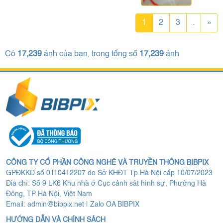
1
2
3
.
»
Có
17,239
ảnh của bạn, trong tổng số
17,239
ảnh
CÔNG TY CỔ PHẦN CÔNG NGHỆ VÀ TRUYỀN THÔNG BIBPIX
GPĐKKD số 0110412207 do Sở KHĐT Tp.Hà Nội cấp 10/07/2023
Địa chỉ: Số 9 LK6 Khu nhà ở Cục cảnh sát hình sự, Phường Hà
Đông, TP Hà Nội, Việt Nam
Email:
admin@bibpix.net
|
Zalo OA BIBPIX
HƯỚNG DẪN VÀ CHÍNH SÁCH