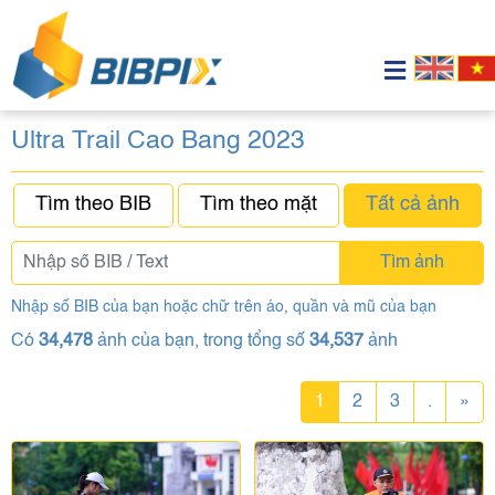
Ultra Trail Cao Bang 2023
Tìm theo BIB
Tìm theo mặt
Tất cả ảnh
Tìm ảnh
Nhập số BIB của bạn hoặc chữ trên áo, quần và mũ của bạn
Có
34,478
ảnh của bạn, trong tổng số
34,537
ảnh
1
2
3
.
»