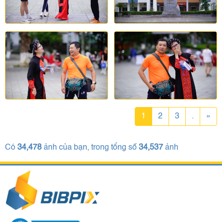
1
2
3
.
»
Có
34,478
ảnh của bạn, trong tổng số
34,537
ảnh