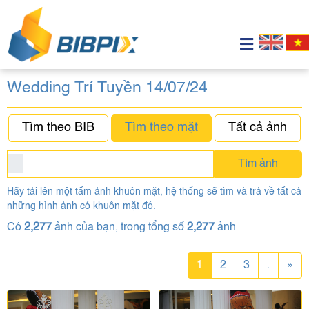
Wedding Trí Tuyền 14/07/24
Tìm theo BIB
Tìm theo mặt
Tất cả ảnh
Tìm ảnh
Hãy tải lên một tấm ảnh khuôn mặt, hệ thống sẽ tìm và trả về tất cả
những hình ảnh có khuôn mặt đó.
Có
2,277
ảnh của bạn, trong tổng số
2,277
ảnh
1
2
3
.
»