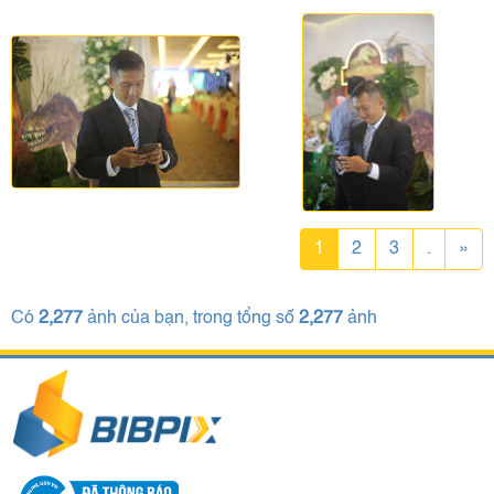
1
2
3
.
»
Có
2,277
ảnh của bạn, trong tổng số
2,277
ảnh