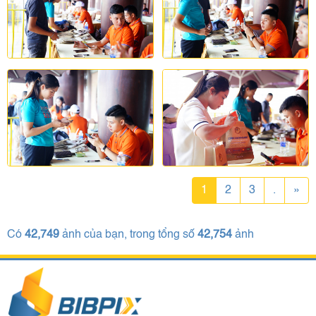
1
2
3
.
»
Có
42,749
ảnh của bạn, trong tổng số
42,754
ảnh