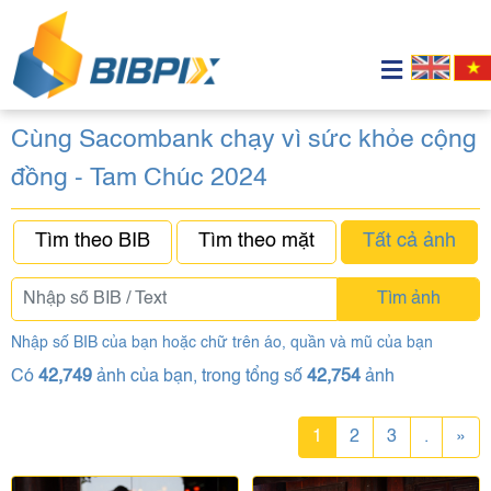
Cùng Sacombank chạy vì sức khỏe cộng
đồng - Tam Chúc 2024
Tìm theo BIB
Tìm theo mặt
Tất cả ảnh
Tìm ảnh
Nhập số BIB của bạn hoặc chữ trên áo, quần và mũ của bạn
Có
42,749
ảnh của bạn, trong tổng số
42,754
ảnh
1
2
3
.
»