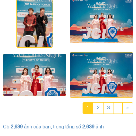
1
2
3
.
»
Có
2,639
ảnh của bạn, trong tổng số
2,639
ảnh