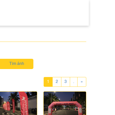
Tìm ảnh
1
2
3
.
»