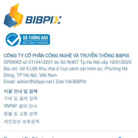
CÔNG TY CỔ PHẦN CÔNG NGHỆ VÀ TRUYỀN THÔNG BIBPIX
GPĐKKD số 0110412207 do Sở KHĐT Tp.Hà Nội cấp 10/07/2023
Địa chỉ: Số 9 LK6 Khu nhà ở Cục cảnh sát hình sự, Phường Hà
Đông, TP Hà Nội, Việt Nam
Email:
admin@bibpix.net
|
Zalo OA BIBPIX
이용 안내 및 정책
구매 및 결제 정책
VNPAY 결제 안내
환불 및 교환 정책
개인정보 보호정책