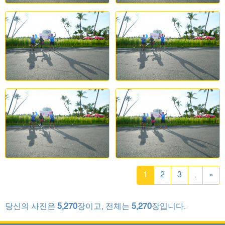
1
2
3
.
»
당신의 사진은
5,270
장이고, 전체는
5,270
장입니다.