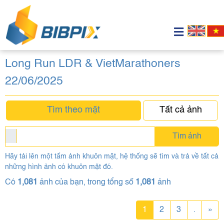
Long Run LDR & VietMarathoners
22/06/2025
Tìm theo mặt
Tất cả ảnh
Tìm ảnh
Hãy tải lên một tấm ảnh khuôn mặt, hệ thống sẽ tìm và trả về tất cả
những hình ảnh có khuôn mặt đó.
Có
1,081
ảnh của bạn, trong tổng số
1,081
ảnh
1
2
3
.
»