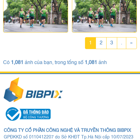
1
2
3
.
»
Có
1,081
ảnh của bạn, trong tổng số
1,081
ảnh
CÔNG TY CỔ PHẦN CÔNG NGHỆ VÀ TRUYỀN THÔNG BIBPIX
GPĐKKD số 0110412207 do Sở KHĐT Tp.Hà Nội cấp 10/07/2023