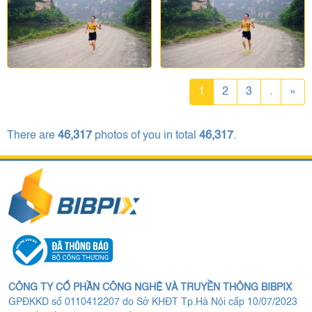
1
2
3
.
»
There are
46,317
photos of you in total
46,317
.
CÔNG TY CỔ PHẦN CÔNG NGHỆ VÀ TRUYỀN THÔNG BIBPIX
GPĐKKD số 0110412207 do Sở KHĐT Tp.Hà Nội cấp 10/07/2023