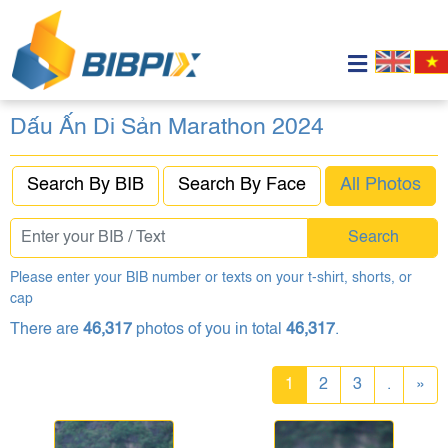
Dấu Ấn Di Sản Marathon 2024
Search By BIB
Search By Face
All Photos
Search
Please enter your BIB number or texts on your t-shirt, shorts, or
cap
There are
46,317
photos of you in total
46,317
.
1
2
3
.
»