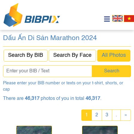
Dấu Ấn Di Sản Marathon 2024
Search By BIB
Search By Face
All Photos
Search
Please enter your BIB number or texts on your t-shirt, shorts, or
cap
There are
46,317
photos of you in total
46,317
.
1
2
3
.
»