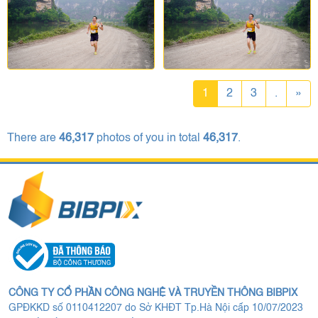
1
2
3
.
»
There are
46,317
photos of you in total
46,317
.
CÔNG TY CỔ PHẦN CÔNG NGHỆ VÀ TRUYỀN THÔNG BIBPIX
GPĐKKD số 0110412207 do Sở KHĐT Tp.Hà Nội cấp 10/07/2023