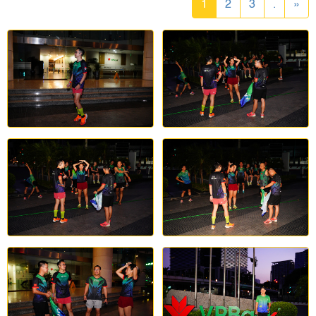
1
2
3
.
»