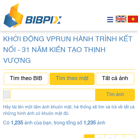
KHỞI ĐỘNG VPRUN HÀNH TRÌNH KẾT
NỐI - 31 NĂM KIẾN TẠO THỊNH
VƯỢNG
Tìm theo BIB
Tìm theo mặt
Tất cả ảnh
Tìm ảnh
Hãy tải lên một tấm ảnh khuôn mặt, hệ thống sẽ tìm và trả về tất cả
những hình ảnh có khuôn mặt đó.
Có
1,235
ảnh của bạn, trong tổng số
1,235
ảnh