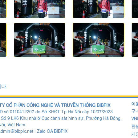
다.
이용
TY CỔ PHẦN CÔNG NGHỆ VÀ TRUYỀN THÔNG BIBPIX
구매
 số 0110412207 do Sở KHĐT Tp.Hà Nội cấp 10/07/2023
: Số 9 LK6 Khu nhà ở Cục cảnh sát hình sự, Phường Hà Đông,
VN
ội, Việt Nam
환불
admin@bibpix.net
|
Zalo OA BIBPIX
개