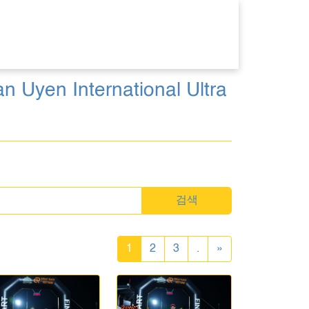
Uyen International Ultra
검색
1
2
3
.
»