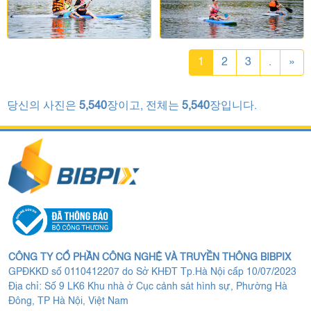
1
2
3
.
»
당신의 사진은
5,540
장이고, 전체는
5,540
장입니다.
CÔNG TY CỔ PHẦN CÔNG NGHỆ VÀ TRUYỀN THÔNG BIBPIX
GPĐKKD số 0110412207 do Sở KHĐT Tp.Hà Nội cấp 10/07/2023
Địa chỉ: Số 9 LK6 Khu nhà ở Cục cảnh sát hình sự, Phường Hà
Đông, TP Hà Nội, Việt Nam