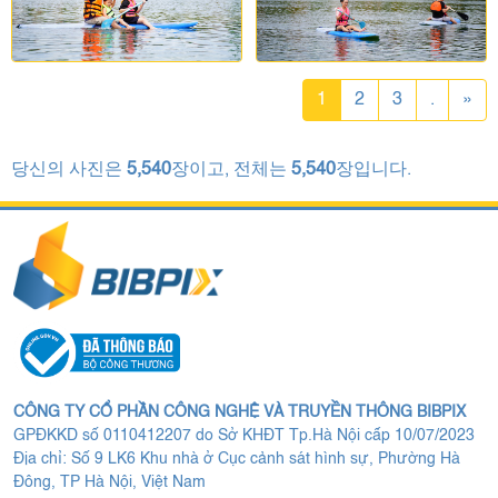
1
2
3
.
»
당신의 사진은
5,540
장이고, 전체는
5,540
장입니다.
CÔNG TY CỔ PHẦN CÔNG NGHỆ VÀ TRUYỀN THÔNG BIBPIX
GPĐKKD số 0110412207 do Sở KHĐT Tp.Hà Nội cấp 10/07/2023
Địa chỉ: Số 9 LK6 Khu nhà ở Cục cảnh sát hình sự, Phường Hà
Đông, TP Hà Nội, Việt Nam